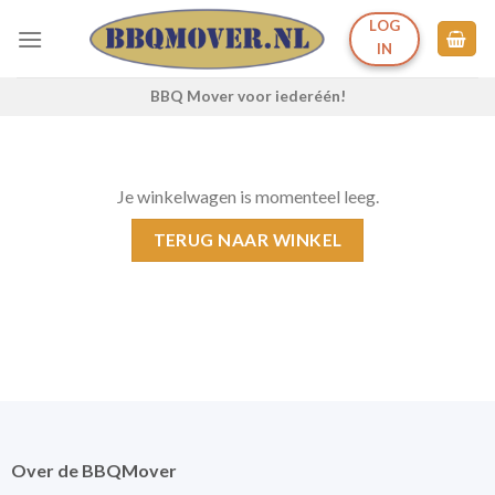
Ga
LOG
naar
IN
inhoud
BBQ Mover voor iederéén!
Je winkelwagen is momenteel leeg.
TERUG NAAR WINKEL
Over de BBQMover