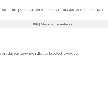
OME
BBQ MOVER HUREN
OVER DE BBQMOVER
CONTACT
BBQ Mover voor iederéén!
 producten gevonden die aan je selectie voldoen.