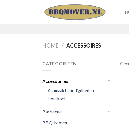
Ga
naar
H
inhoud
HOME
/
ACCESSOIRES
CATEGORIEËN
Geen
Accessoires
Aanmaak benodigdheden
Houtkool
Barbecue
BBQ-Mover