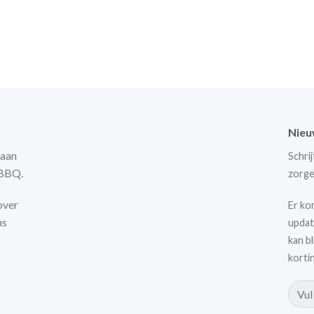
Nieu
 aan
Schri
 BBQ.
zorge
over
Er ko
ns
updat
kan b
korti