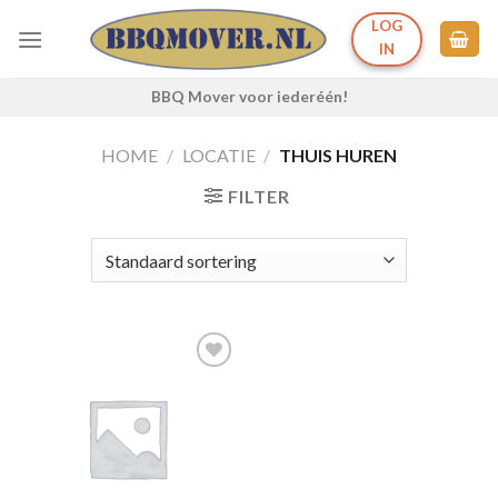
Ga
LOG
naar
IN
inhoud
BBQ Mover voor iederéén!
HOME
/
LOCATIE
/
THUIS HUREN
FILTER
Toevoegen
aan
verlanglijst