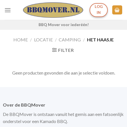
Ga
LOG
naar
IN
inhoud
BBQ Mover voor iederéén!
HOME
/
LOCATIE
/
CAMPING
/
HET HAASJE
FILTER
Geen producten gevonden die aan je selectie voldoen.
Over de BBQMover
De BBQMover is ontstaan vanuit het gemis aan een fatsoenlijk
onderstel voor een Kamado BBQ.